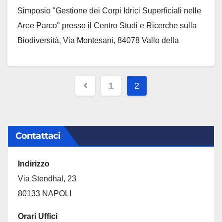
Simposio "Gestione dei Corpi Idrici Superficiali nelle
Aree Parco" presso il Centro Studi e Ricerche sulla
Biodiversità, Via Montesani, 84078 Vallo della
Lucania (SA) La tutela e la gestione dei corpi idrici
superficiali rappresentano una priorità strategica nel
Paginazione
contesto delle…
1
2
degli
articoli
Contattaci
Indirizzo
Via Stendhal, 23
80133 NAPOLI
Orari Uffici