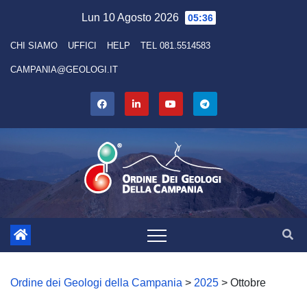
Skip
Lun 10 Agosto 2026
05:36
to
CHI SIAMO
UFFICI
HELP
TEL 081.5514583
content
CAMPANIA@GEOLOGI.IT
Ordine dei Geologi della Campania
>
2025
>
Ottobre