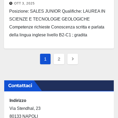
OTT 3, 2025
Posizione: SALES JUNIOR Qualifiche: LAUREA IN
SCIENZE E TECNOLOGIE GEOLOGICHE
Competenze richieste Conoscenza scritta e parlata
della lingua inglese livello B2-C1 ; gradita
conoscenza dell’inglese tecnico. Diploma tecnico /
laurea triennale in ingegneria meccanica/laurea
Paginazione
triennale in scienze geologiche Disponibilità alla
1
2
degli
trasferta; Padronanza del pacchetto OFFICE, gradito
articoli
certificato; Disponibilità all’uso di…
Contattaci
Indirizzo
Via Stendhal, 23
80133 NAPOLI