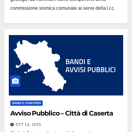
commissione sismica comunale ai sensi della l.r.c.
n°09/83 e succ. mod. ed int. Scarica gli allegati
BANDI E CONCORSI
Avviso Pubblico – Città di Caserta
OTT 13, 2025