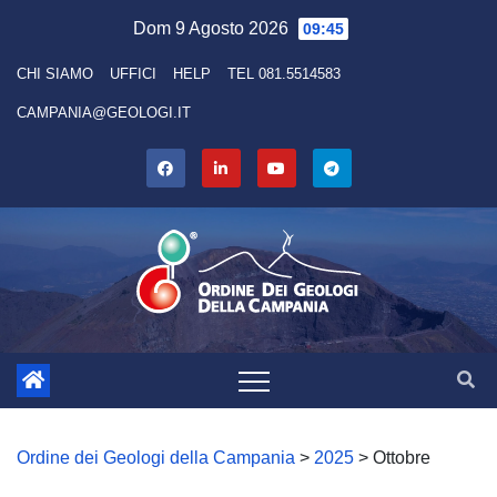
Skip
Dom 9 Agosto 2026
09:45
to
CHI SIAMO
UFFICI
HELP
TEL 081.5514583
content
CAMPANIA@GEOLOGI.IT
Ordine dei Geologi della Campania
>
2025
>
Ottobre