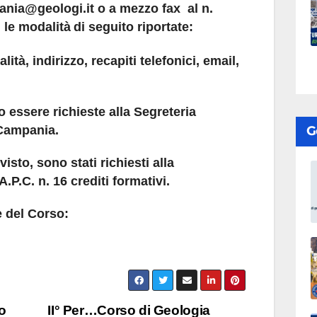
nia@geologi.it o a mezzo fax al n.
le modalità
di seguito riportate:
tà, indirizzo, recapiti telefonici, email,
o essere richieste alla
Segreteria
 Campania.
G
isto, sono stati richiesti alla
P.C. n. 16 crediti formativi.
e del Corso:
o
II° Per…Corso di Geologia