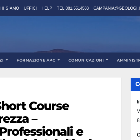
HI SIAMO
UFFICI
HELP
TEL 081.5514583
CAMPANIA@GEOLOGI.I
ZI
FORMAZIONE APC
COMUNICAZIONI
AMMINIST
C
Short Course
I
V
rezza –
8
Professionali e
O