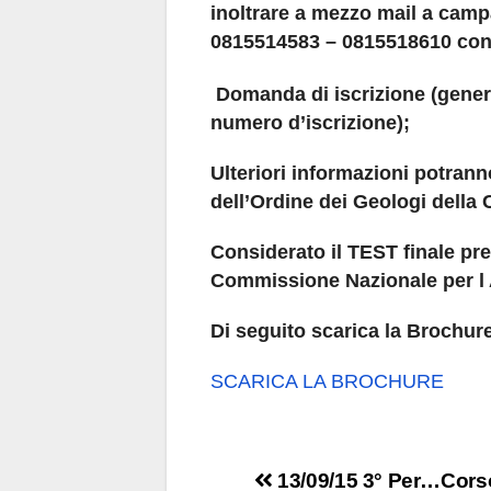
inoltrare a
mezzo mail a campa
0815514583 – 0815518610 con 
Domanda di iscrizione (generali
numero d’iscrizione);
Ulteriori informazioni potrann
dell’Ordine dei Geologi della
Considerato il TEST finale prev
Commissione Nazionale per l A.
Di seguito scarica la Brochur
SCARICA LA BROCHURE
Navigazione
13/09/15 3° Per…Cors