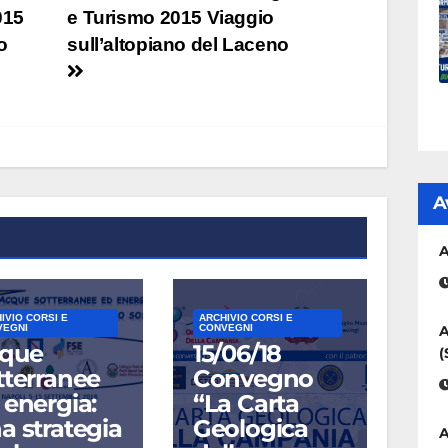
015
e Turismo 2015 Viaggio
o
sull’altopiano del Laceno
A
A
IVIO CORSI E
ARCHIVIO CORSI E
VEGNI
CONVEGNI
A
que
15/06/18
(
tterranee
Convegno
 energia:
“La Carta
a strategia
Geologica
A