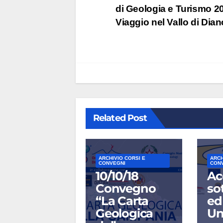
di Geologia e Turismo 2
articoli
Viaggio nel Vallo di Dian
Related Post
ARCHIVIO CORSI E
ARCH
CONVEGNI
CON
10/10/18
Ac
Convegno
so
“La Carta
ed
Geologica
Un