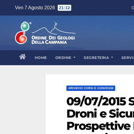
Skip
Ven 7 Agosto 2026
21:12
C
to
content
HOME
ORDINE
SEGRETERIA
SERVI
ARCHIVIO CORSI E CONVEGNI
09/07/2015 
Droni e Sicu
Prospettive 