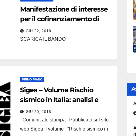
Manifestazione di interesse
per il cofinanziamento di
studi di Microzonazione
GIU 22, 2018
Sismica di Livello 1
SCARICA IL BANDO
accompagnati dall’analisi
della condizione limite per
l’emergenza (C.L.E.)
PRIMO PIANO
A
Sigea – Volume Rischio
sismico in Italia: analisi e
A
prospettive per una
GIU 20, 2018
prevenzione efficace in un
Comunicato stampa Pubblicato sul sito
paese fragile
A
web Sigea il volume “Rischio sismico in
(