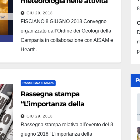
meteorologia nelle attività
8
antropiche”
GIU 29, 2018
FISCIANO 8 GIUGNO 2018 Convegno
O
organizzato dall’Ordine dei Geologi della
D
Campania in collaborazione con AISAM e
m
Hearth.
p
P
RASSEGNA STAMPA
Rassegna stampa
“L’importanza della
Meteorologia nelle attività
GIU 29, 2018
antropiche”
Rassegna stampa relativa all'evento del 8
giugno 2018 "L'importanza della