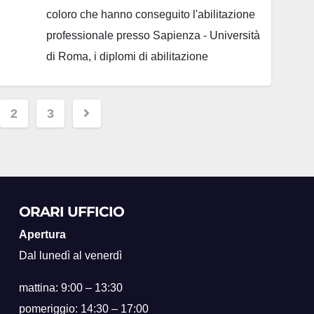
coloro che hanno conseguito l'abilitazione
professionale presso Sapienza - Università
di Roma, i diplomi di abilitazione
all'esercizio dall'anno 1984 all'anno 2003.
Sarà possibile procedere al ritiro dei
nazione
2
3
diplomi personalmente o tramite delegato
nei giorni: lunedì, mercoledì, venerdì 8.30-
li
12.00 martedì e giovedì 14.30-16.30,
presso…
ORARI UFFICIO
Apertura
Dal lunedì al venerdì
mattina: 9:00 – 13:30
pomeriggio: 14:30 – 17:00