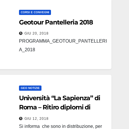
CORSI E CONVEGNI
Geotour Pantelleria 2018
GIU 20, 2018
PROGRAMMA_GEOTOUR_PANTELLERI
A_2018
GEO NOTIZIE
Università “La Sapienza” di
Roma – Ritiro diplomi di
abilitazione esercizio delle
GIU 12, 2018
professioni
Si informa che sono in distribuzione, per