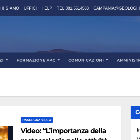
HI SIAMO
UFFICI
HELP
TEL 081.5514583
CAMPANIA@GEOLOGI.I
ZI
FORMAZIONE APC
COMUNICAZIONI
AMMINIST
C
RASSEGNA VIDEO
Video: “L’importanza della
I
V