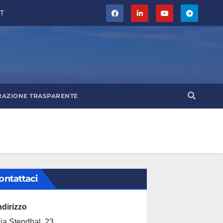
T
RAZIONE TRASPARENTE
ontattaci
ndirizzo
ia Stendhal, 23