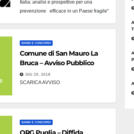
Italia: analisi e prospettive per una
prevenzione efficace in un Paese fragile”
Da oggi è disponibile sul sito web della
A
Società Italiana di Geologia Ambientale
T
(Sigea) (www.sigeaweb.it) il volume
BANDI E CONCORSI
“Rischio sismico…
Comune di San Mauro La
A
P
Bruca – Avviso Pubblico
GIU 20, 2018
SCARICA AVVISO
A
BANDI E CONCORSI
ORG Puglia – Diffida