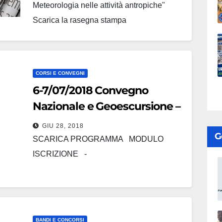
Meteorologia nelle attività antropiche"
Scarica la rasegna stampa
CORSI E CONVEGNI
6-7/07/2018 Convegno
Nazionale e Geoescursione –
Etna: prevenzione e
GIU 28, 2018
G
pianificazione
SCARICA PROGRAMMA MODULO
ISCRIZIONE -
BANDI E CONCORSI