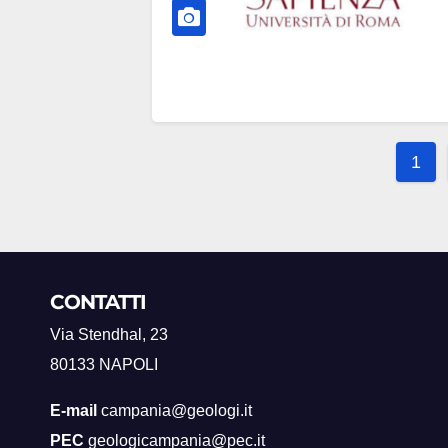
Pagi
1
degli
artico
CONTATTI
Via Stendhal, 23
80133 NAPOLI
E-mail
campania@geologi.it
PEC
geologicampania@pec.it