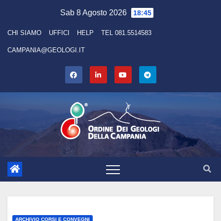
Skip
Sab 8 Agosto 2026
18:45
to
CHI SIAMO
UFFICI
HELP
TEL 081.5514583
content
CAMPANIA@GEOLOGI.IT
ARCHIVIO CORSI E CONVEGNI