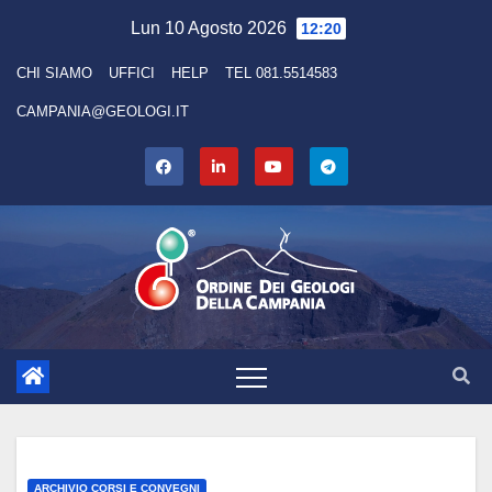
Skip
Lun 10 Agosto 2026
12:20
to
CHI SIAMO
UFFICI
HELP
TEL 081.5514583
content
CAMPANIA@GEOLOGI.IT
ARCHIVIO CORSI E CONVEGNI