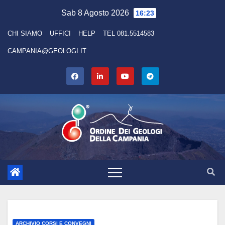
Skip
Sab 8 Agosto 2026
16:23
to
CHI SIAMO
UFFICI
HELP
TEL 081.5514583
content
CAMPANIA@GEOLOGI.IT
ARCHIVIO CORSI E CONVEGNI