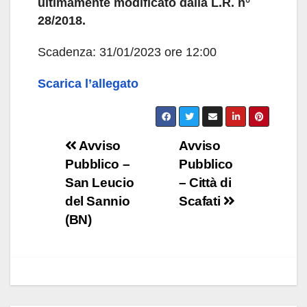
ultimamente modificato dalla L.R. n°
28/2018.
Scadenza: 31/01/2023 ore 12:00
Scarica l’allegato
Navigazione
Avviso
Avviso
Pubblico –
Pubblico
articoli
San Leucio
– Città di
del Sannio
Scafati
(BN)