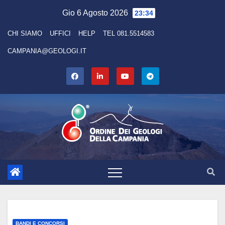
Skip
Gio 6 Agosto 2026
23:34
to
CHI SIAMO
UFFICI
HELP
TEL 081.5514583
content
CAMPANIA@GEOLOGI.IT
BANDI E CONCORSI