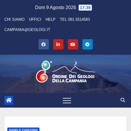
Skip
Dom 9 Agosto 2026
17:39
to
CHI SIAMO
UFFICI
HELP
TEL 081.5514583
content
CAMPANIA@GEOLOGI.IT
BANDI E CONCORSI