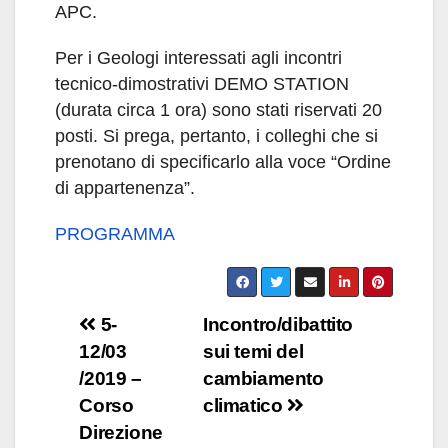
APC.
Per i Geologi interessati agli incontri
tecnico-dimostrativi DEMO STATION
(durata circa 1 ora) sono stati riservati 20
posti. Si prega, pertanto, i colleghi che si
prenotano di specificarlo alla voce “Ordine
di appartenenza”.
PROGRAMMA
Navigazione
5-
Incontro/dibattito
12/03
sui temi del
articoli
/2019 –
cambiamento
Corso
climatico
Direzione