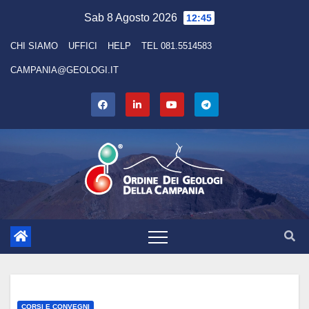
Skip
Sab 8 Agosto 2026
12:45
to
CHI SIAMO
UFFICI
HELP
TEL 081.5514583
content
CAMPANIA@GEOLOGI.IT
CORSI E CONVEGNI