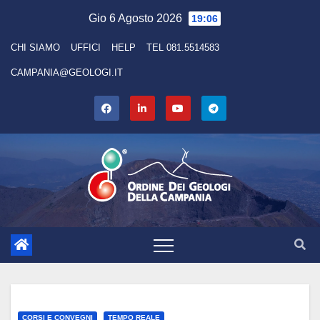
Skip
Gio 6 Agosto 2026
19:06
to
CHI SIAMO
UFFICI
HELP
TEL 081.5514583
content
CAMPANIA@GEOLOGI.IT
CORSI E CONVEGNI
TEMPO REALE