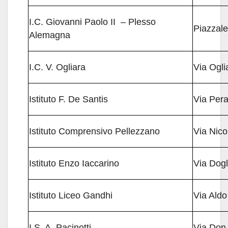
I.C. Giovanni Paolo II – Plesso
Piazzale
Alemagna
I.C. V. Ogliara
Via Ogli
Istituto F. De Santis
Via Per
Istituto Comprensivo Pellezzano
Via Nico
Istituto Enzo Iaccarino
Via Dogl
Istituto Liceo Gandhi
Via Aldo
I.S. A. Pacinotti
Via Don