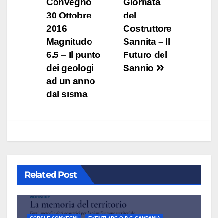
Convegno
Giornata
articoli
30 Ottobre
del
2016
Costruttore
Magnitudo
Sannita – Il
6.5 – Il punto
Futuro del
dei geologi
Sannio
ad un anno
dal sisma
Related Post
CORSI E CONVEGNI
EVENTI APC O.R.G.CAMPANIA