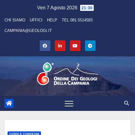
Skip
Ven 7 Agosto 2026
21:30
to
CHI SIAMO
UFFICI
HELP
TEL 081.5514583
content
CAMPANIA@GEOLOGI.IT
CORSI E CONVEGNI