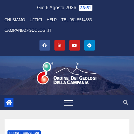
Skip
Gio 6 Agosto 2026
23:51
to
CHI SIAMO
UFFICI
HELP
TEL 081.5514583
content
CAMPANIA@GEOLOGI.IT
CORSI E CONVEGNI