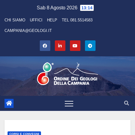
Skip
Sab 8 Agosto 2026
13:14
to
CHI SIAMO
UFFICI
HELP
TEL 081.5514583
content
CAMPANIA@GEOLOGI.IT
CORSI E CONVEGNI