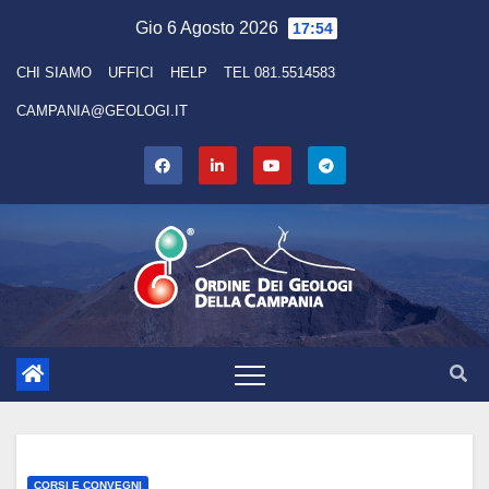
Skip
Gio 6 Agosto 2026
17:54
to
CHI SIAMO
UFFICI
HELP
TEL 081.5514583
content
CAMPANIA@GEOLOGI.IT
CORSI E CONVEGNI