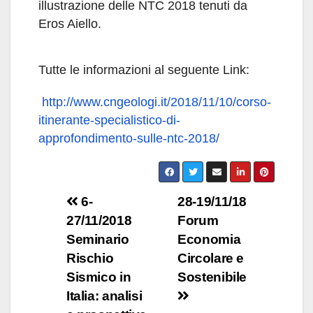
illustrazione delle NTC 2018 tenuti da
Eros Aiello.
Tutte le informazioni al seguente Link:
http://www.cngeologi.it/2018/11/10/corso-
itinerante-specialistico-di-
approfondimento-sulle-ntc-2018/
Navigazione
6-
28-19/11/18
27/11/2018
Forum
articoli
Seminario
Economia
Rischio
Circolare e
Sismico in
Sostenibile
Italia: analisi