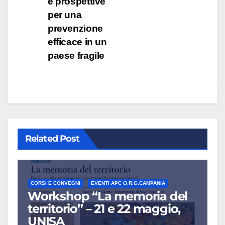
e prospettive
per una
prevenzione
efficace in un
paese fragile
Related Post
CORSI E CONVEGNI
EVENTI APC O.R.G.CAMPANIA
Workshop “La memoria del
territorio” – 21 e 22 maggio,
UNISA