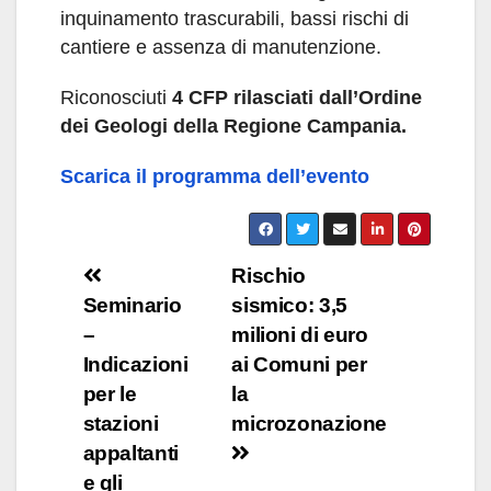
inquinamento trascurabili, bassi rischi di
cantiere e assenza di manutenzione.
Riconosciuti
4 CFP rilasciati dall’Ordine
dei Geologi della Regione Campania.
Scarica il programma dell’evento
Navigazione
Rischio
Seminario
sismico: 3,5
articoli
–
milioni di euro
Indicazioni
ai Comuni per
per le
la
stazioni
microzonazione
appaltanti
e gli