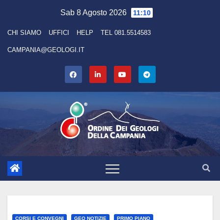
Skip
Sab 8 Agosto 2026
11:10
to
CHI SIAMO
UFFICI
HELP
TEL 081.5514583
content
CAMPANIA@GEOLOGI.IT
CORSI E CONVEGNI
GEO NOTIZIE
PRIMO PIANO