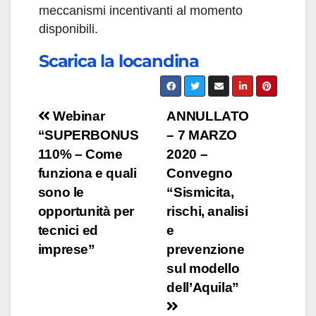
meccanismi incentivanti al momento
disponibili.
Scarica la locandina
Navigazione
Webinar
ANNULLATO
“SUPERBONUS
– 7 MARZO
articoli
110% – Come
2020 –
funziona e quali
Convegno
sono le
“Sismicita,
opportunità per
rischi, analisi
tecnici ed
e
imprese”
prevenzione
sul modello
dell’Aquila”