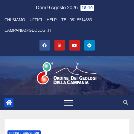
Skip
Dom 9 Agosto 2026
18:10
to
CHI SIAMO
UFFICI
HELP
TEL 081.5514583
content
CAMPANIA@GEOLOGI.IT
CORSI E CONVEGNI