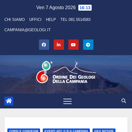
Skip
Ven 7 Agosto 2026
16:13
to
CHI SIAMO
UFFICI
HELP
TEL 081.5514583
content
CAMPANIA@GEOLOGI.IT
CORSI E CONVEGNI
EVENTI APC O.R.G.CAMPANIA
GEO NOTIZIE