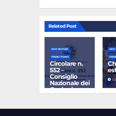
Related Post
GEO NOTIZIE
GEO 
PRIMO PIANO
PRIM
Circolare n.
Ch
552 –
es
Consiglio
L
Nazionale dei
Geologi
AGO 5, 2026