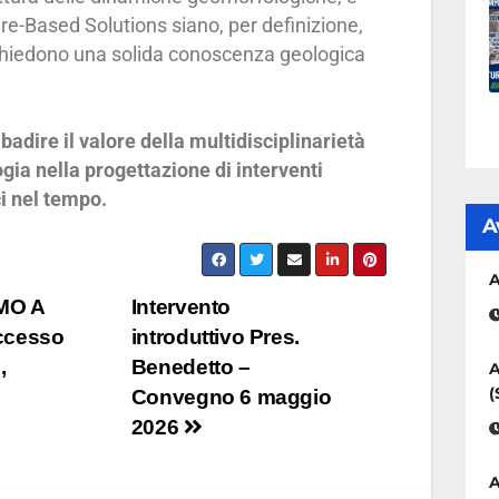
re-Based Solutions siano, per definizione,
 richiedono una solida conoscenza geologica
adire il valore della multidisciplinarietà
ogia nella progettazione di interventi
ci nel tempo.
A
A
MO A
Intervento
ccesso
introduttivo Pres.
,
Benedetto –
A
(
Convegno 6 maggio
2026
A