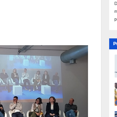
D
m
p
P