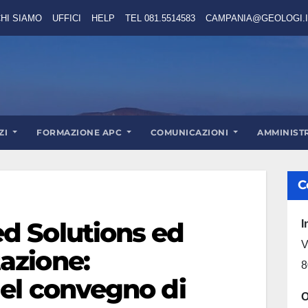
HI SIAMO
UFFICI
HELP
TEL 081.5514583
CAMPANIA@GEOLOGI.I
ZI
FORMAZIONE APC
COMUNICAZIONI
AMMINIST
C
d Solutions ed
I
V
azione:
8
del convegno di
O