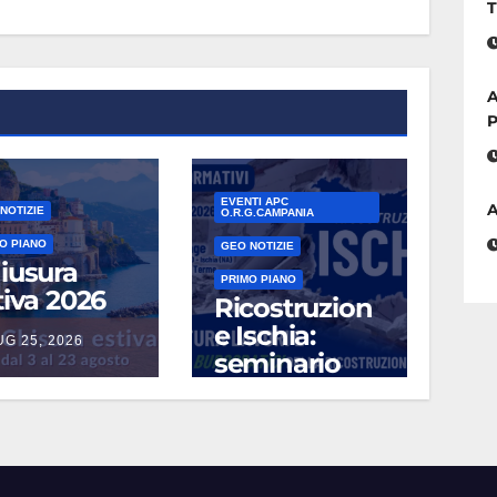
T
A
P
EVENTI APC
A
NOTIZIE
O.R.G.CAMPANIA
O PIANO
GEO NOTIZIE
iusura
PRIMO PIANO
tiva 2026
Ricostruzion
e Ischia:
UG 25, 2026
seminario
formativo
sugli aspetti
burocratici
della
LUG 13, 2026