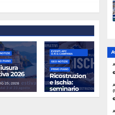
A
EVENTI APC
NOTIZIE
O.R.G.CAMPANIA
O PIANO
GEO NOTIZIE
A
iusura
PRIMO PIANO
tiva 2026
Ricostruzion
e Ischia:
UG 25, 2026
A
seminario
(
formativo
sugli aspetti
burocratici
A
della
LUG 13, 2026