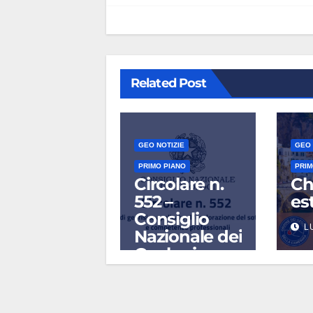
Related Post
GEO NOTIZIE
GEO 
PRIMO PIANO
PRIM
Circolare n.
Ch
552 –
es
Consiglio
L
Nazionale dei
Geologi
AGO 5, 2026