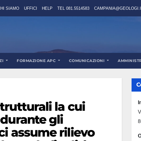
HI SIAMO
UFFICI
HELP
TEL 081.5514583
CAMPANIA@GEOLOGI.I
ZI
FORMAZIONE APC
COMUNICAZIONI
AMMINIST
C
rutturali la cui
I
V
 durante gli
8
ci assume rilievo
O