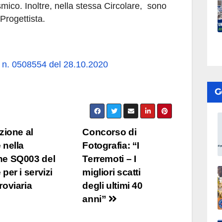
smico. Inoltre, nella stessa Circolare, sono
 Progettista.
t. n. 0508554 del 28.10.2020
G
izione al
Concorso di
 nella
Fotografia: “I
one SQ003 del
Terremoti – I
per i servizi
migliori scatti
roviaria
degli ultimi 40
anni”