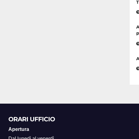
T
ripartenza
post-sisma
A
P
A
ORARI UFFICIO
Apertura
Dal lunedì al venerdì