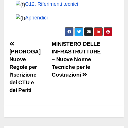
C12. Riferimenti tecnici
Appendici
Navigazione
MINISTERO DELLE
[PROROGA]
INFRASTRUTTURE
articoli
Nuove
– Nuove Norme
Regole per
Tecniche per le
l’Iscrizione
Costruzioni
dei CTU e
dei Periti