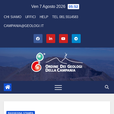
Skip
Ven 7 Agosto 2026
05:52
to
CHI SIAMO
UFFICI
HELP
TEL 081.5514583
content
CAMPANIA@GEOLOGI.IT
RASSEGNA STAMPA