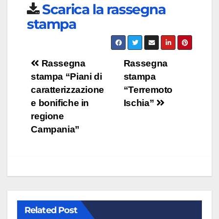
Scarica la rassegna
stampa
Navigazione
Rassegna
Rassegna
stampa “Piani di
stampa
articoli
caratterizzazione
“Terremoto
e bonifiche in
Ischia”
regione
Campania”
Related Post