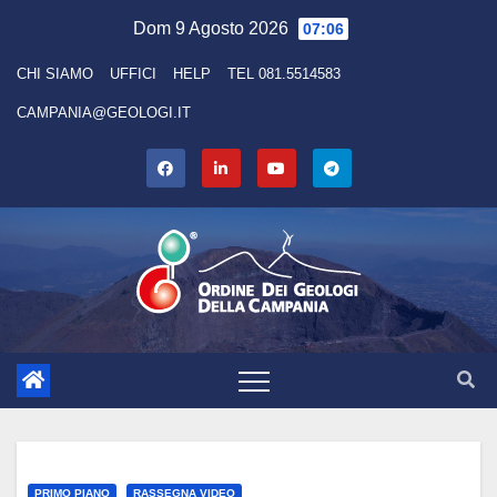
Skip
Dom 9 Agosto 2026
07:06
to
CHI SIAMO
UFFICI
HELP
TEL 081.5514583
content
CAMPANIA@GEOLOGI.IT
PRIMO PIANO
RASSEGNA VIDEO