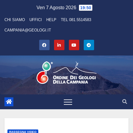
Skip
Ven 7 Agosto 2026
19:50
to
CHI SIAMO
UFFICI
HELP
TEL 081.5514583
content
CAMPANIA@GEOLOGI.IT
RASSEGNA VIDEO