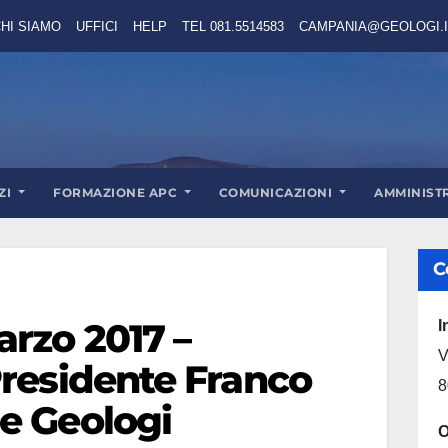
HI SIAMO
UFFICI
HELP
TEL 081.5514583
CAMPANIA@GEOLOGI.I
ZI
FORMAZIONE APC
COMUNICAZIONI
AMMINIST
C
arzo 2017 –
I
V
Presidente Franco
8
e Geologi
O