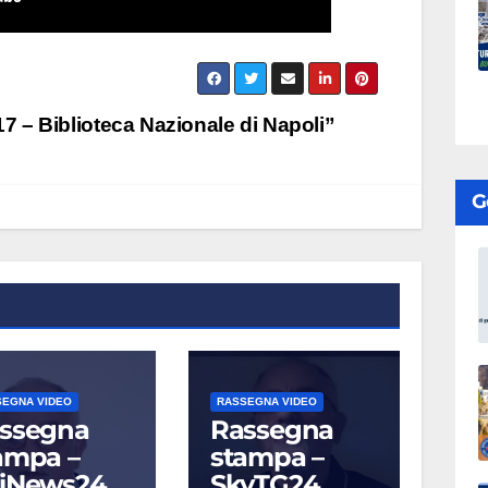
 – Biblioteca Nazionale di Napoli”
G
SEGNA VIDEO
RASSEGNA VIDEO
ssegna
Rassegna
ampa –
stampa –
iNews24
SkyTG24