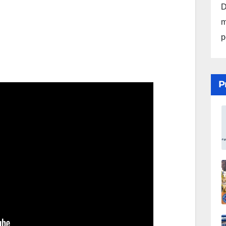
D
m
p
P