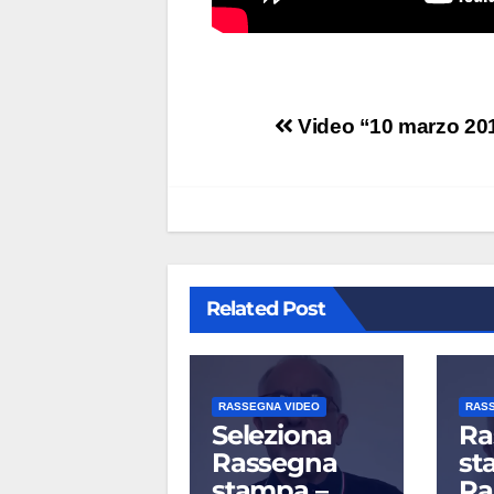
Navigazione
Video “10 marzo 2017
articoli
Related Post
RASSEGNA VIDEO
RAS
Seleziona
Ra
Rassegna
st
stampa –
Ra