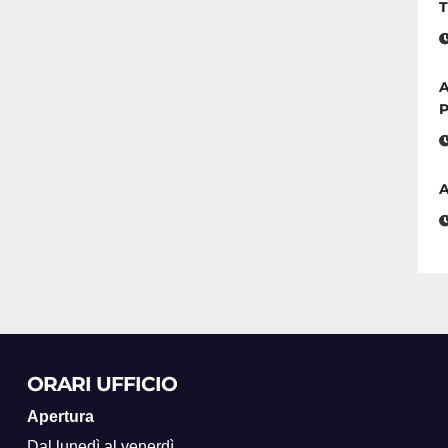
T
A
P
A
ORARI UFFICIO
Apertura
Dal lunedì al venerdì