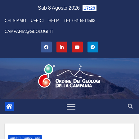
Skip
Sab 8 Agosto 2026
17:29
to
CHI SIAMO
UFFICI
HELP
TEL 081.5514583
content
CAMPANIA@GEOLOGI.IT
CORSI E CONVEGNI