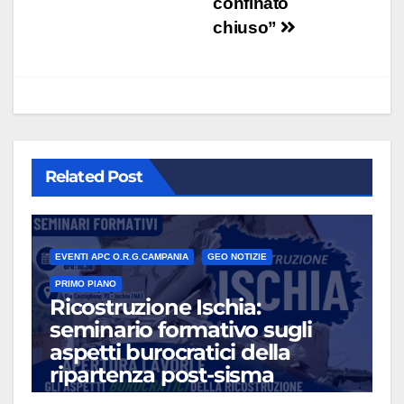
confinato
chiuso”
Related Post
EVENTI APC O.R.G.CAMPANIA
GEO NOTIZIE
PRIMO PIANO
Ricostruzione Ischia:
seminario formativo sugli
aspetti burocratici della
ripartenza post-sisma