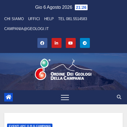
Skip
Gio 6 Agosto 2026
21:26
to
CHI SIAMO
UFFICI
HELP
TEL 081.5514583
content
CAMPANIA@GEOLOGI.IT
EVENTI APC O.R.G.CAMPANIA