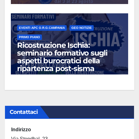
EVENTI APC O.R.G.CAMPANIA
GEO NOTIZIE
PRIMO PIANO
Ricostruzione Ischia:
seminario formativo sugli
aspetti burocratici della
ripartenza post-sisma
LUG 13, 2026
Contattaci
Indirizzo
Via Stendhal, 23