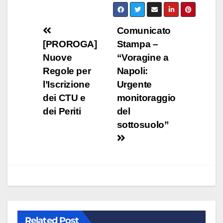
Navigazione
Comunicato
[PROROGA]
Stampa –
articoli
Nuove
“Voragine a
Regole per
Napoli:
l’Iscrizione
Urgente
dei CTU e
monitoraggio
dei Periti
del
sottosuolo”
Related Post