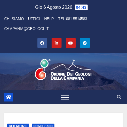
Skip
Gio 6 Agosto 2026
04:43
to
CHI SIAMO
UFFICI
HELP
TEL 081.5514583
content
CAMPANIA@GEOLOGI.IT
GEO NOTIZIE
PRIMO PIANO