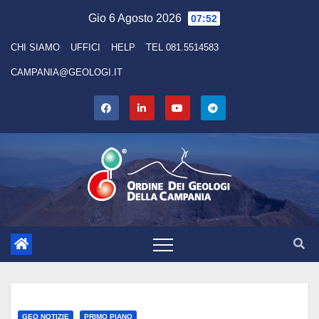
Skip
Gio 6 Agosto 2026
07:52
to
CHI SIAMO
UFFICI
HELP
TEL 081.5514583
content
CAMPANIA@GEOLOGI.IT
GEO NOTIZIE
PRIMO PIANO