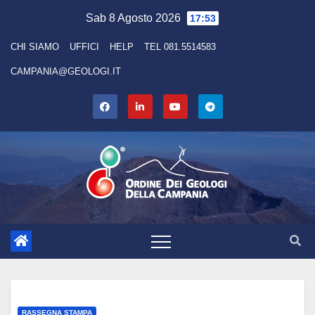
Skip
Sab 8 Agosto 2026
17:53
to
CHI SIAMO
UFFICI
HELP
TEL 081.5514583
content
CAMPANIA@GEOLOGI.IT
RASSEGNA STAMPA