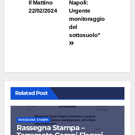
Il Mattino
Napoli:
22/02/2024
Urgente
monitoraggio
del
sottosuolo”
Related Post
RASSEGNA STAMPA
Rassegna Stampa –