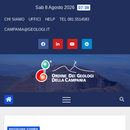
Skip
Sab 8 Agosto 2026
07:38
to
CHI SIAMO
UFFICI
HELP
TEL 081.5514583
content
CAMPANIA@GEOLOGI.IT
RASSEGNA STAMPA