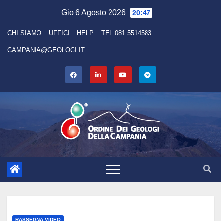
Skip
Gio 6 Agosto 2026
20:47
to
CHI SIAMO
UFFICI
HELP
TEL 081.5514583
content
CAMPANIA@GEOLOGI.IT
RASSEGNA VIDEO