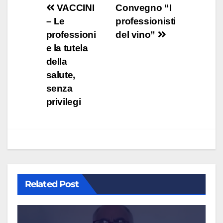
Navigazione
VACCINI
Convegno “I
– Le
professionisti
articoli
professioni
del vino”
e la tutela
della
salute,
senza
privilegi
Related Post